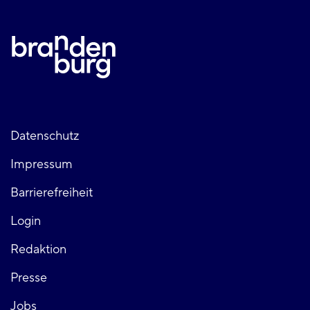
Fußzeile
Datenschutz
Impressum
links
Barrierefreiheit
Login
Fußzeile
Redaktion
Presse
rechts
Jobs