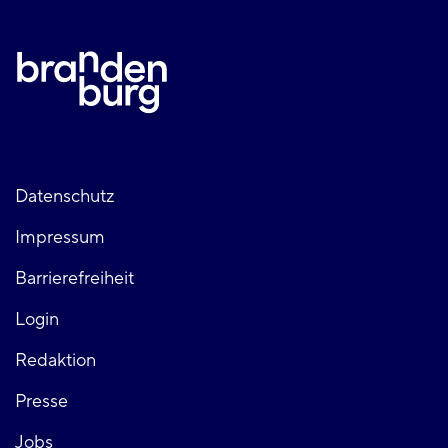
Fußzeile
Datenschutz
Impressum
links
Barrierefreiheit
Login
Fußzeile
Redaktion
Presse
rechts
Jobs