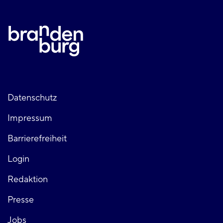
Fußzeile
Datenschutz
Impressum
links
Barrierefreiheit
Login
Fußzeile
Redaktion
Presse
rechts
Jobs