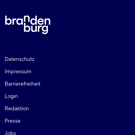
Fußzeile
Datenschutz
Impressum
links
Barrierefreiheit
Login
Fußzeile
Redaktion
Presse
rechts
Jobs