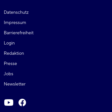
Fußzeile
Datenschutz
Impressum
links
Barrierefreiheit
Login
Fußzeile
Redaktion
Presse
rechts
Jobs
Newsletter
Soziale-