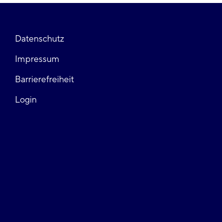
Fußzeile
Datenschutz
Impressum
links
Barrierefreiheit
Login