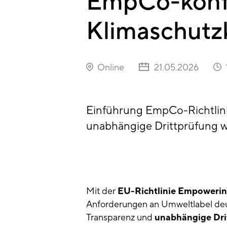
EmpCo-kon
Klimaschut
Online
21.05.2026
Einführung EmpCo-Richtlini
unabhängige Drittprüfung we
Mit der
EU-Richtlinie Empowerin
Anforderungen an Umweltlabel deut
Transparenz und
unabhängige Dri