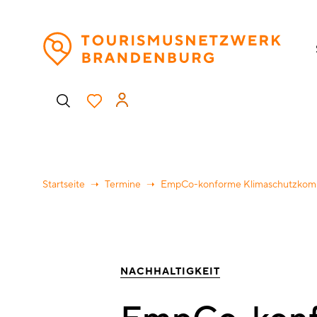
Direkt
H
zum
Inhalt
Benutzermenü
Startseite
Termine
EmpCo-konforme Klimaschutzkom
NACHHALTIGKEIT