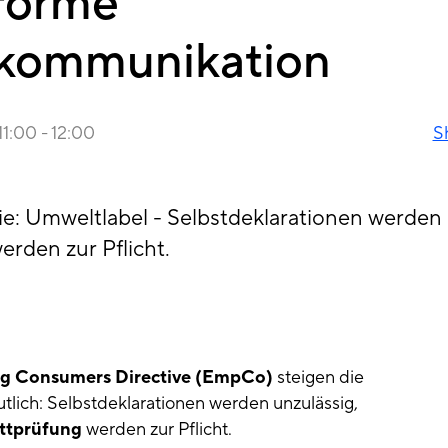
forme
zkommunikation
11:00
-
12:00
S
e: Umweltlabel - Selbstdeklarationen werden 
rden zur Pflicht.
g Consumers Directive (EmpCo)
steigen die
lich: Selbstdeklarationen werden unzulässig,
ttprüfung
werden zur Pflicht.