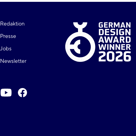
Fußzeile
Redaktion
Presse
rechts
Jobs
Newsletter
Soziale-
Netzwerke