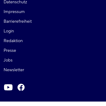
Fußzeile
Datenschutz
Impressum
links
Barrierefreiheit
Login
Fußzeile
Redaktion
Presse
rechts
Jobs
Newsletter
Soziale-
Netzwerke