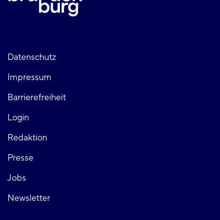
Fußzeile
Datenschutz
Impressum
links
Barrierefreiheit
Login
Fußzeile
Redaktion
Presse
rechts
Jobs
Newsletter