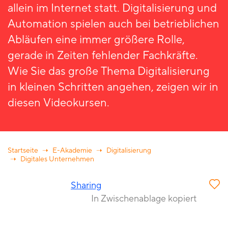
allein im Internet statt. Digitalisierung und
Automation spielen auch bei betrieblichen
Abläufen eine immer größere Rolle,
gerade in Zeiten fehlender Fachkräfte.
Wie Sie das große Thema Digitalisierung
in kleinen Schritten angehen, zeigen wir in
diesen Videokursen.
Startseite
E-Akademie
Digitalisierung
Digitales Unternehmen
Sharing
In Zwischenablage kopiert