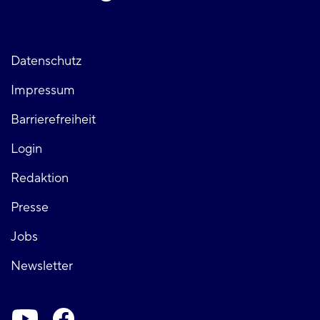
Fußzeile
Datenschutz
Impressum
links
Barrierefreiheit
Login
Fußzeile
Redaktion
Presse
rechts
Jobs
Newsletter