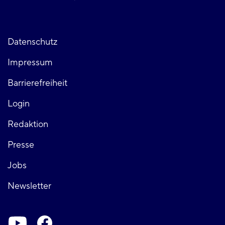
Fußzeile
Datenschutz
Impressum
links
Barrierefreiheit
Login
Fußzeile
Redaktion
Presse
rechts
Jobs
Newsletter