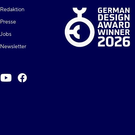
Fußzeile
Redaktion
Presse
rechts
Jobs
Newsletter
Soziale-
Netzwerke