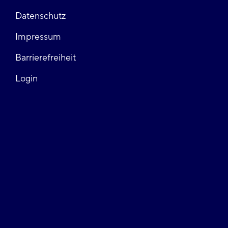
Fußzeile
Datenschutz
Impressum
links
Barrierefreiheit
Login