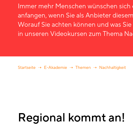
Immer mehr Menschen wünschen sich e
anfangen, wenn Sie als Anbieter die
Worauf Sie achten können und was Sie g
in unseren Videokursen zum Thema Nac
Startseite
E-Akademie
Themen
Nachhaltigkeit
Regional kommt an!