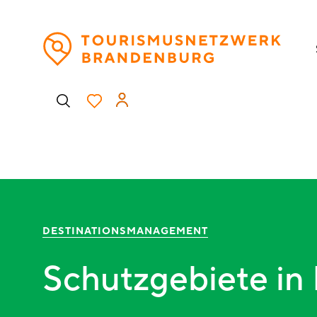
Direkt
H
zum
Inhalt
Benutzermenü
DESTINATIONSMANAGEMENT
Schutzgebiete in