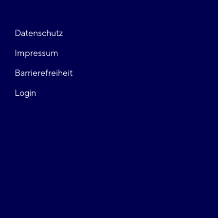
Fußzeile
Datenschutz
Impressum
links
Barrierefreiheit
Login