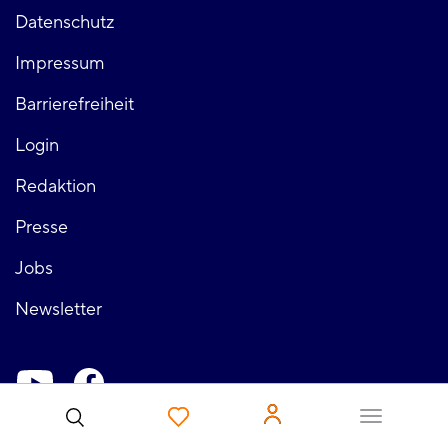
Fußzeile
Datenschutz
Impressum
links
Barrierefreiheit
Login
Fußzeile
Redaktion
Presse
rechts
Jobs
Newsletter
Soziale-
Benutzer
Netzwerke