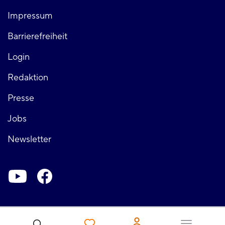
Fußzeile
Impressum
links
Barrierefreiheit
Login
Fußzeile
Redaktion
Presse
rechts
Jobs
Newsletter
Soziale-
Netzwerke