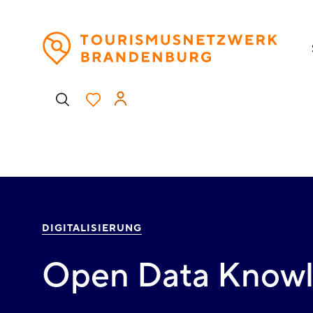
Direkt
H
zum
Inhalt
Benutzermenü
DIGITALISIERUNG
Open Data Know