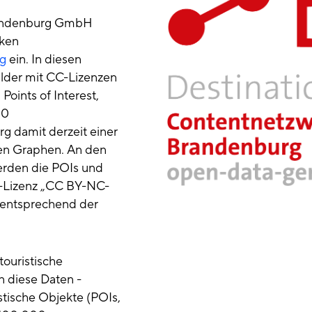
randenburg GmbH
nken
g
ein. In diesen
lder mit CC-Lizenzen
oints of Interest,
00
g damit derzeit einer
den Graphen. An den
rden die POIs und
C-Lizenz „CC BY-NC-
 entsprechend der
touristische
n diese Daten -
stische Objekte (POIs,