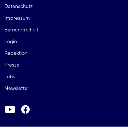
Fußzeile
Datenschutz
Impressum
links
Barrierefreiheit
Login
Fußzeile
Redaktion
Presse
rechts
Jobs
Newsletter
Soziale-
Netzwerke