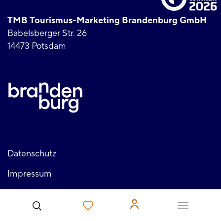
TMB Tourismus-Marketing Brandenburg GmbH
Babelsberger Str. 26
14473 Potsdam
Fußzeile
Datenschutz
Impressum
links
Barrierefreiheit
Benutzer
Login