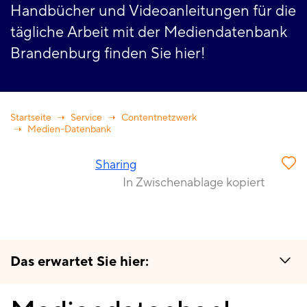
Handbücher und Videoanleitungen für die
tägliche Arbeit mit der Mediendatenbank
Brandenburg finden Sie hier!
Startseite
Service
Contentnetzwerk
Medien-Datenbank
Sharing
In Zwischenablage kopiert
Das erwartet Sie hier:
Mediendatenbank