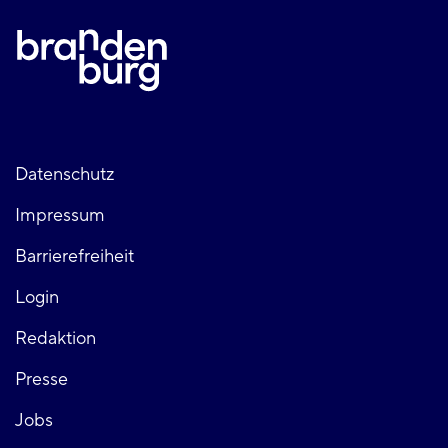
Fußzeile
Datenschutz
Impressum
links
Barrierefreiheit
Login
Fußzeile
Redaktion
Presse
rechts
Jobs