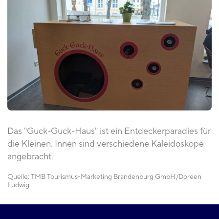
Das "Guck-Guck-Haus" ist ein Entdeckerparadies für
die Kleinen. Innen sind verschiedene Kaleidoskope
angebracht.
Quelle:
TMB Tourismus-Marketing Brandenburg GmbH
Doreen
Ludwig