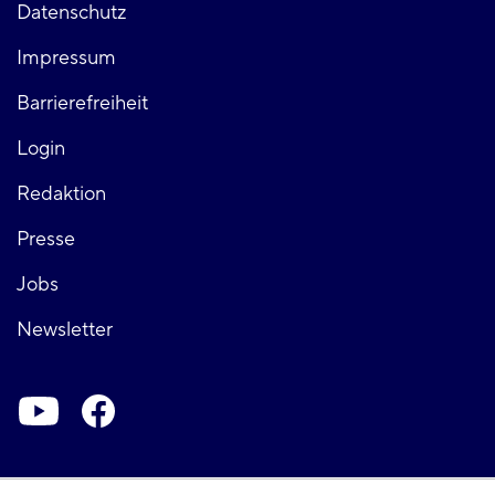
Fußzeile
Datenschutz
Impressum
links
Barrierefreiheit
Login
Fußzeile
Redaktion
Presse
rechts
Jobs
Newsletter
Soziale-
Netzwerke