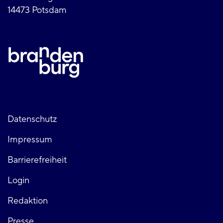
14473 Potsdam
Fußzeile
Datenschutz
Impressum
links
Barrierefreiheit
Login
Fußzeile
Redaktion
Presse