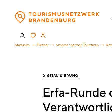
Direkt
H
zum
Inhalt
Benutzermenü
Startseite
Partner
Ansprechpartner Tourismus
Net
DIGITALISIERUNG
Erfa-Runde 
Verantwortl