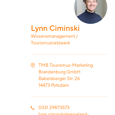
Lynn Ciminski
Wissensmanagement /
Tourismusnetzwerk
TMB Tourismus-Marketing
Brandenburg GmbH
Babelsberger Str. 26
14473
Potsdam
0331 29873573
lynn.ciminski@reiseland-