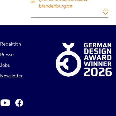
brandenburg.de
Fußzeile
Redaktion
Presse
rechts
Jobs
Newsletter
Soziale-