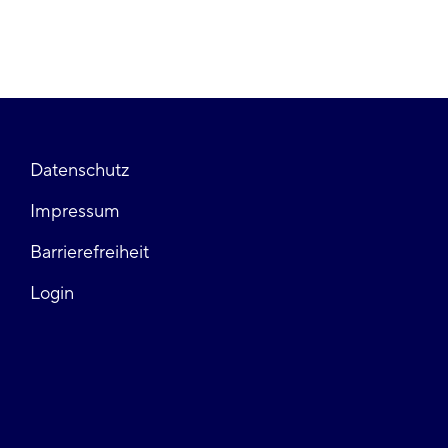
Fußzeile
Datenschutz
Impressum
links
Barrierefreiheit
Login