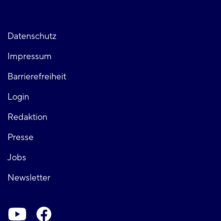
Fußzeile
Datenschutz
Impressum
links
Barrierefreiheit
Login
Fußzeile
Redaktion
Presse
rechts
Jobs
Newsletter
Soziale-