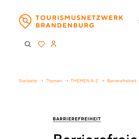
Direkt
H
zum
Inhalt
Benutzermenü
Startseite
Themen
THEMEN A-Z
Barrierefreiheit
BARRIEREFREIHEIT