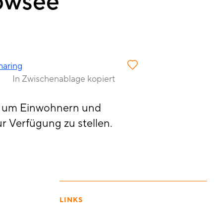
owsee
haring
In Zwischenablage kopiert
t, um Einwohnern und
r Verfügung zu stellen.
LINKS