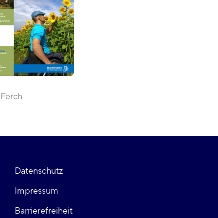
 Ferch
Fußzeile
Datenschutz
Impressum
links
Barrierefreiheit