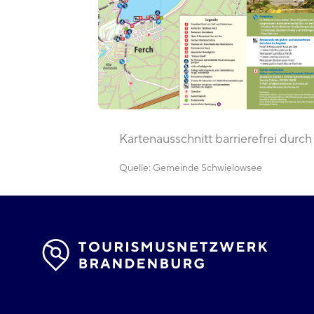
Kartenausschnitt barrierefrei durch
Quelle:
Gemeinde Schwielowsee