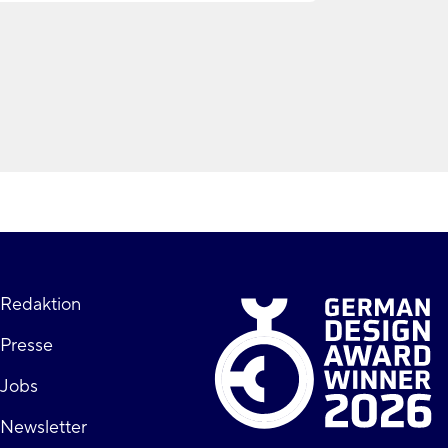
Fußzeile
Redaktion
Presse
rechts
Jobs
Newsletter