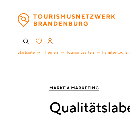
Direkt
H
zum
Inhalt
Benutzermenü
Startseite
Themen
Tourismusarten
Familientouris
MARKE & MARKETING
Qualitätslab