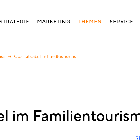
auptnavigation
STRATEGIE
MARKETING
THEMEN
SERVICE
mus
Qualitätslabel im Landtourismus
el im Familientouris
S