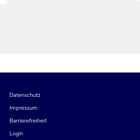
Fußzeile
Datenschutz
Impressum
links
Barrierefreiheit
Login