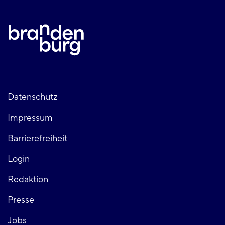
Fußzeile
Datenschutz
Impressum
links
Barrierefreiheit
Login
Fußzeile
Redaktion
Presse
rechts
Jobs