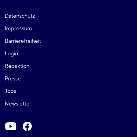
Fußzeile
Datenschutz
Impressum
links
Barrierefreiheit
Login
Fußzeile
Redaktion
Presse
rechts
Jobs
Newsletter
Soziale-