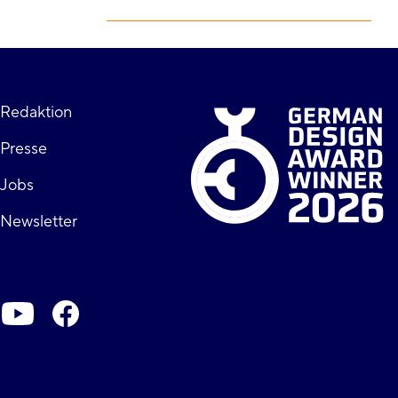
Fußzeile
Redaktion
Presse
rechts
Jobs
Newsletter
Soziale-
Netzwerke