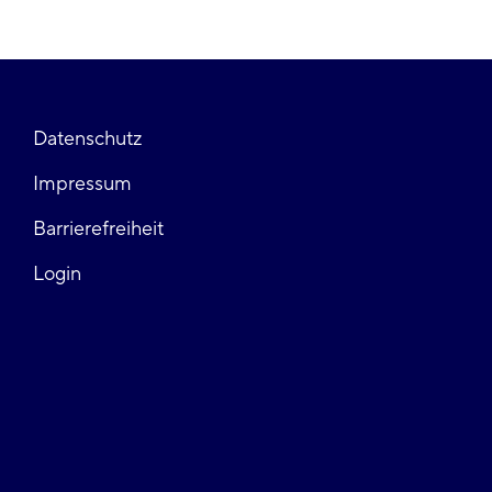
Fußzeile
Datenschutz
Impressum
links
Barrierefreiheit
Login