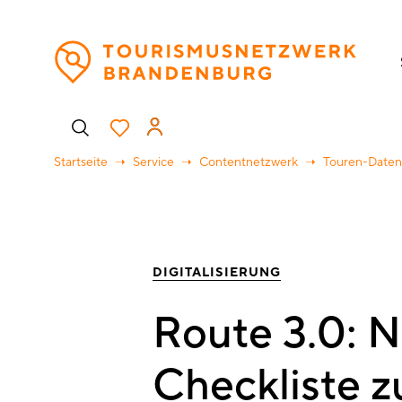
Direkt
H
zum
Inhalt
Benutzermenü
Startseite
Service
Contentnetzwerk
Touren-Date
DIGITALISIERUNG
Route 3.0: 
Checkliste z