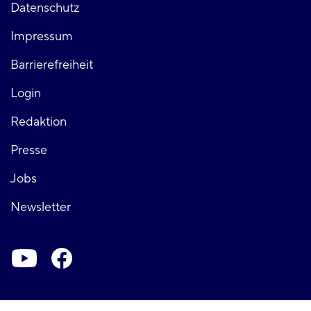
Fußzeile
Datenschutz
Impressum
links
Barrierefreiheit
Login
Fußzeile
Redaktion
Presse
rechts
Jobs
Newsletter
Soziale-
Netzwerke