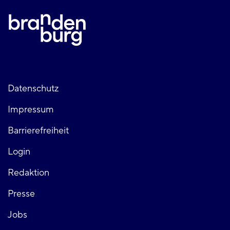
Fußzeile
Datenschutz
Impressum
links
Barrierefreiheit
Login
Fußzeile
Redaktion
Presse
rechts
Jobs