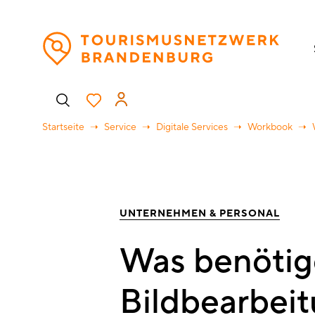
Direkt
H
zum
Inhalt
Benutzermenü
Startseite
Service
Digitale Services
Workbook
UNTERNEHMEN & PERSONAL
Was benötig
Bildbearbei