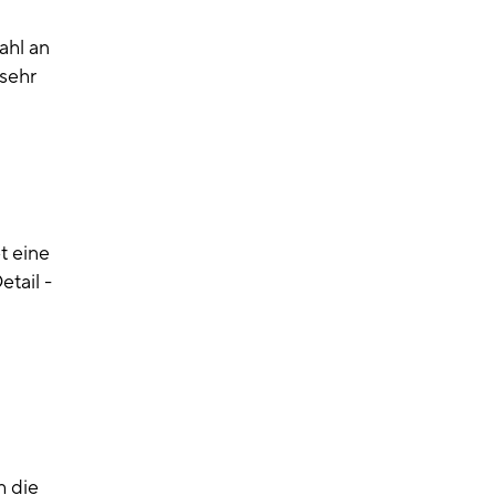
ahl an
sehr
t eine
tail -
h die