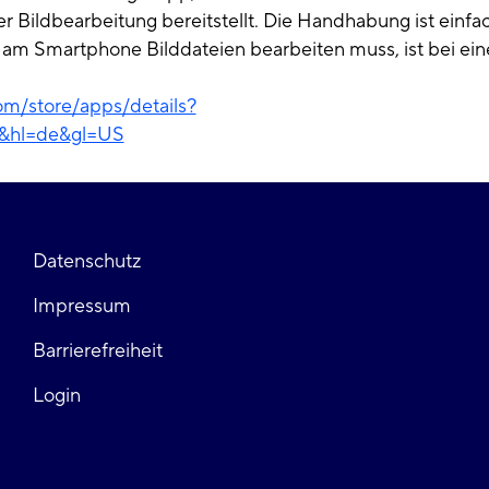
 Bildbearbeitung bereitstellt. Die Handhabung ist einfa
ll am Smartphone Bilddateien bearbeiten muss, ist bei ei
com/store/apps/details?
d&hl=de&gl=US
Fußzeile
Datenschutz
Impressum
links
Barrierefreiheit
Login