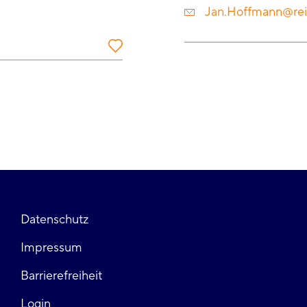
Jan.Hoffmann@rei
Fußzeile
Datenschutz
Impressum
links
Barrierefreiheit
Login