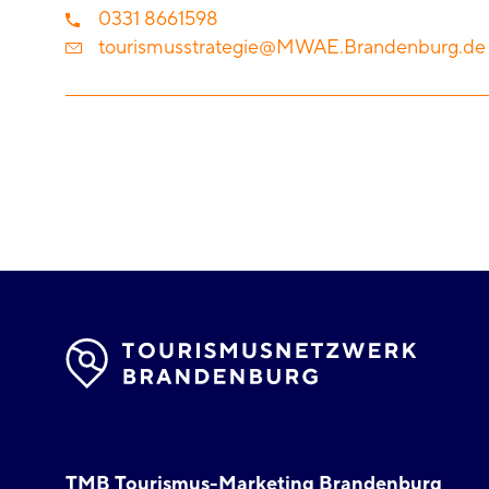
0331 8661598
tourismusstrategie@MWAE.Brandenburg.de
TMB Tourismus-Marketing Brandenburg