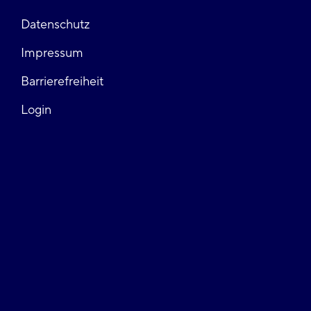
Fußzeile
Datenschutz
Impressum
links
Barrierefreiheit
Login