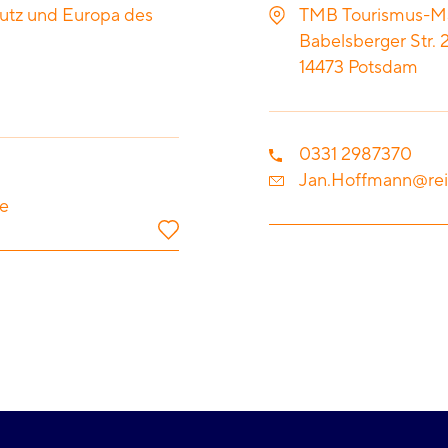
hutz und Europa des
TMB Tourismus-M
Babelsberger Str. 
14473
Potsdam
0331 2987370
Jan.Hoffmann@rei
e