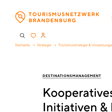
Direkt
H
zum
Inhalt
Benutzermenü
Startseite
Strategie
Tourismusstrategie & Umsetzun
DESTINATIONSMANAGEMENT
Kooperativ
Initiativen 