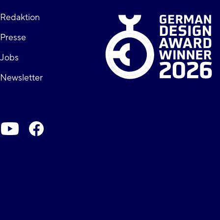
Fußzeile
Redaktion
Presse
rechts
Jobs
Newsletter
Soziale-
Netzwerke