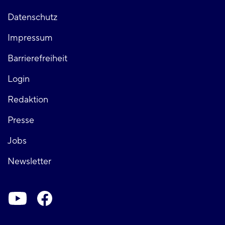
Fußzeile
Datenschutz
Impressum
links
Barrierefreiheit
Login
Fußzeile
Redaktion
Presse
rechts
Jobs
Newsletter
Soziale-