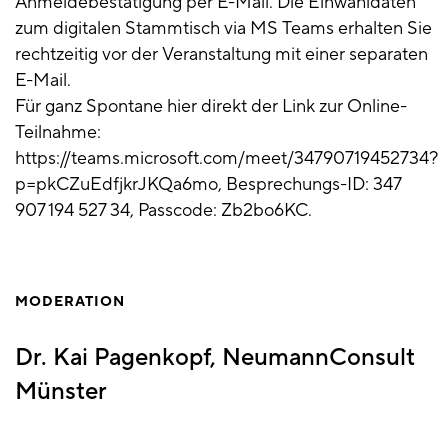
Anmeldebestätigung per E-Mail. Die Einwahldaten
zum digitalen Stammtisch via MS Teams erhalten Sie
rechtzeitig vor der Veranstaltung mit einer separaten
E-Mail.
Für ganz Spontane hier direkt der Link zur Online-
Teilnahme:
https://teams.microsoft.com/meet/34790719452734?
p=pkCZuEdfjkrJKQa6mo, Besprechungs-ID: 347
907 194 527 34, Passcode: Zb2bo6KC.
MODERATION
Dr. Kai Pagenkopf, NeumannConsult
Münster