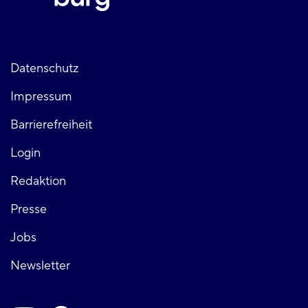
Fußzeile
Datenschutz
Impressum
links
Barrierefreiheit
Login
Fußzeile
Redaktion
Presse
rechts
Jobs
Newsletter