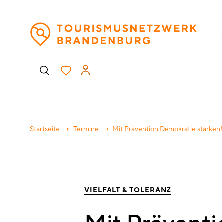
Direkt
H
zum
Inhalt
Benutzermenü
Startseite
Termine
Mit Prävention Demokratie stärken!
VIELFALT & TOLERANZ