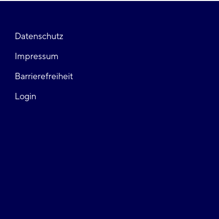
Fußzeile
Datenschutz
Impressum
links
Barrierefreiheit
Login