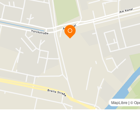
MapLibre
|
© Ope