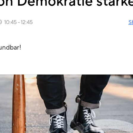
on Demokratie stärk
10:45
-
12:45
S
undbar!