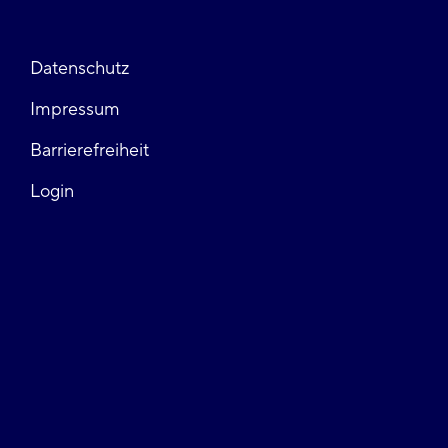
Fußzeile
Datenschutz
Impressum
links
Barrierefreiheit
Login