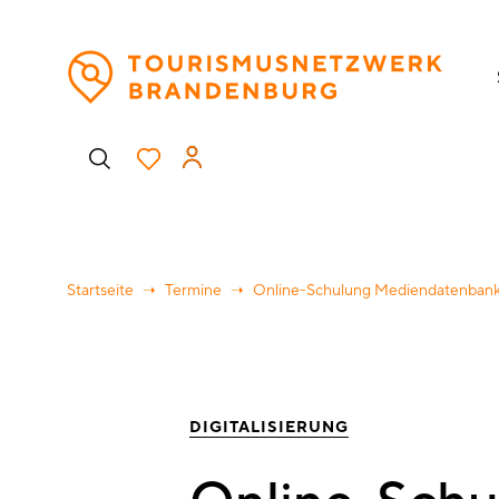
Direkt
H
zum
Inhalt
Benutzermenü
Startseite
Termine
Online-Schulung Mediendatenban
DIGITALISIERUNG