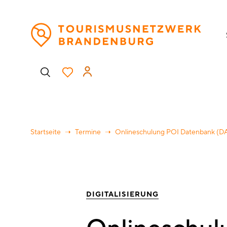
Direkt
H
zum
Inhalt
Benutzermenü
Startseite
Termine
Onlineschulung POI Datenbank (
DIGITALISIERUNG