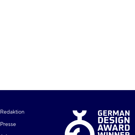
Fußzeile
Redaktion
Presse
rechts