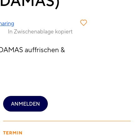
 (DAMAS)
haring
In Zwischenablage kopiert
 DAMAS auffrischen &
ANMELDEN
TERMIN