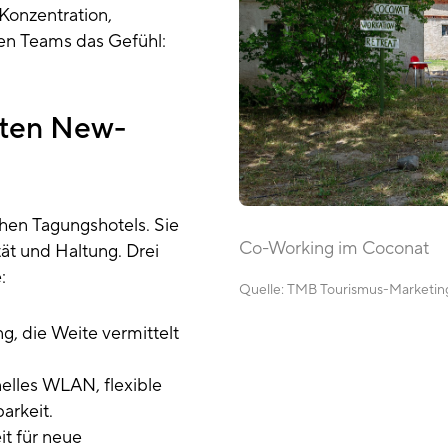
 Konzentration,
en Teams das Gefühl:
uten New-
hen Tagungshotels. Sie
Co-Working im Coconat
tät und Haltung. Drei
e:
Quelle:
TMB Tourismus-Marketi
, die Weite vermittelt
nelles WLAN, flexible
arkeit.
it für neue