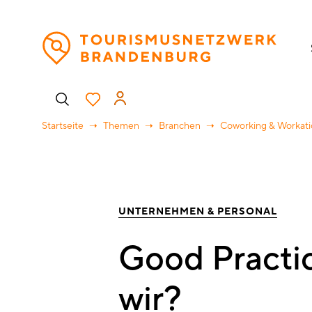
Direkt
H
zum
Inhalt
Benutzermenü
Startseite
Themen
Branchen
Coworking & Workat
UNTERNEHMEN & PERSONAL
Good Practi
wir?