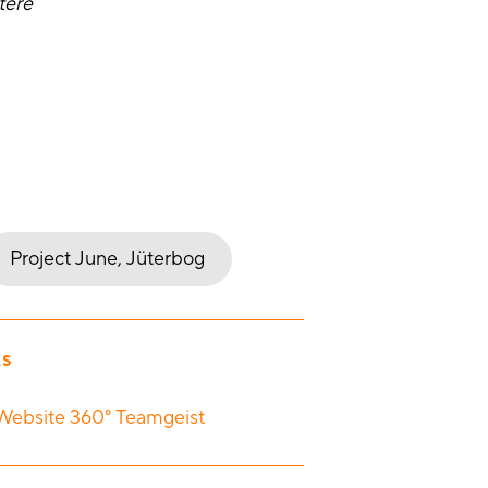
tere
Project June, Jüterbog
KS
Website 360° Teamgeist