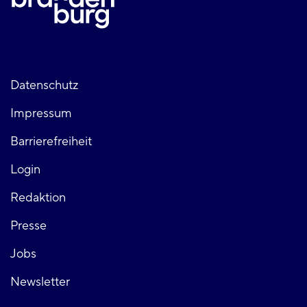
Fußzeile
Datenschutz
Impressum
links
Barrierefreiheit
Login
Fußzeile
Redaktion
Presse
rechts
Jobs
Newsletter