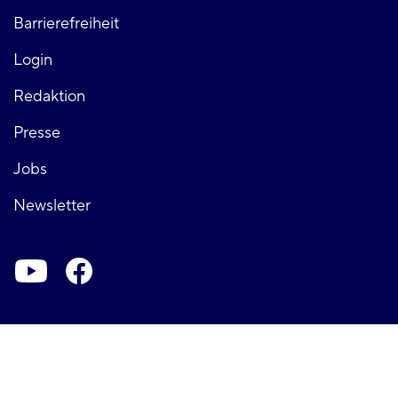
links
Barrierefreiheit
Login
Fußzeile
Redaktion
Presse
rechts
Jobs
Newsletter
Soziale-
Netzwerke