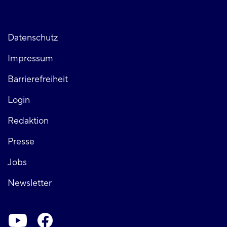
Fußzeile
Datenschutz
Impressum
links
Barrierefreiheit
Login
Fußzeile
Redaktion
Presse
rechts
Jobs
Newsletter
Soziale-