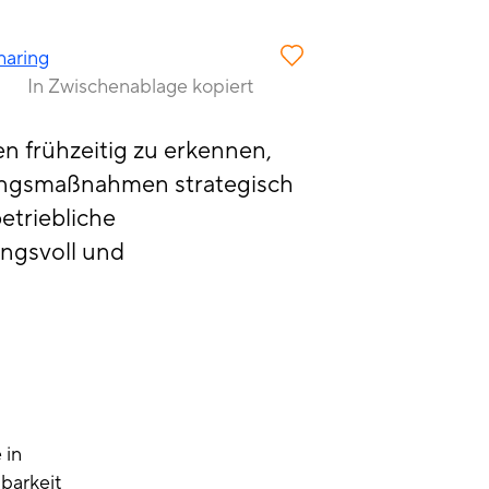
haring
In Zwischenablage kopiert
n frühzeitig zu erkennen,
sungsmaßnahmen strategisch
etriebliche
ungsvoll und
 in
nbarkeit