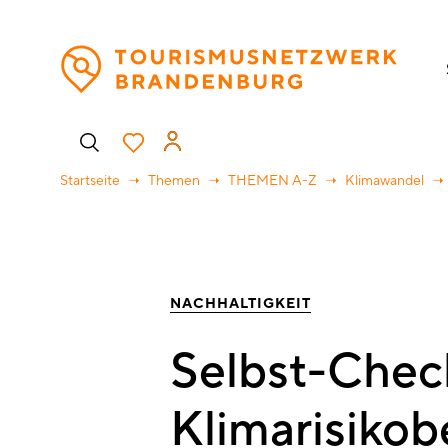
Direkt
H
zum
Inhalt
Benutzermenü
Startseite
Themen
THEMEN A-Z
Klimawandel
NACHHALTIGKEIT
Selbst-Check
Klimarisiko