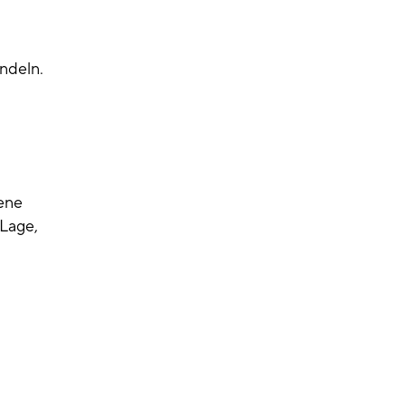
andeln.
gene
 Lage,