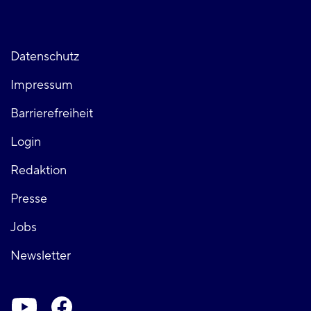
Fußzeile
Datenschutz
Impressum
links
Barrierefreiheit
Login
Fußzeile
Redaktion
Presse
rechts
Jobs
Newsletter
Soziale-