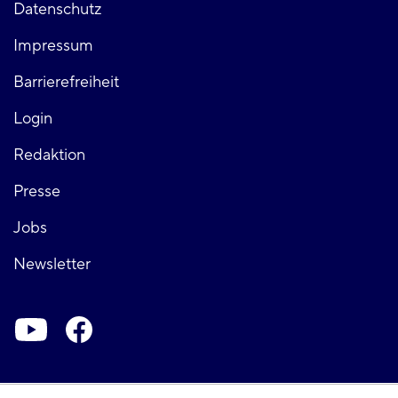
Fußzeile
Datenschutz
Impressum
links
Barrierefreiheit
Login
Fußzeile
Redaktion
Presse
rechts
Jobs
Newsletter
Soziale-
Netzwerke