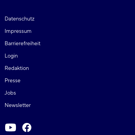
Fußzeile
Datenschutz
Impressum
links
Barrierefreiheit
Login
Fußzeile
Redaktion
Presse
rechts
Jobs
Newsletter
Soziale-