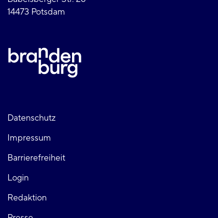
14473 Potsdam
Fußzeile
Datenschutz
Impressum
links
Barrierefreiheit
Login
Fußzeile
Redaktion
Presse