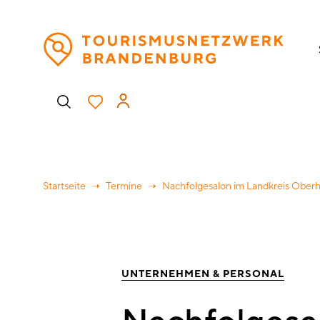
Direkt
H
zum
Inhalt
Benutzermenü
Startseite
Termine
Nachfolgesalon im Landkreis Oberh
UNTERNEHMEN & PERSONAL