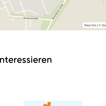
MapLibre
|
© Ope
nteressieren