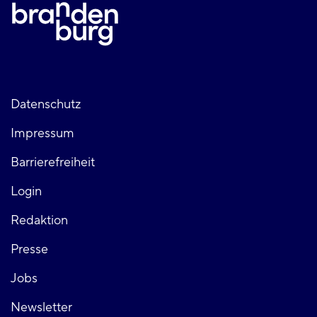
Fußzeile
Datenschutz
Impressum
links
Barrierefreiheit
Login
Fußzeile
Redaktion
Presse
rechts
Jobs
Newsletter