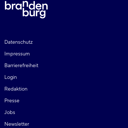
Fußzeile
Datenschutz
Impressum
links
Barrierefreiheit
Login
Fußzeile
Redaktion
Presse
rechts
Jobs
Newsletter